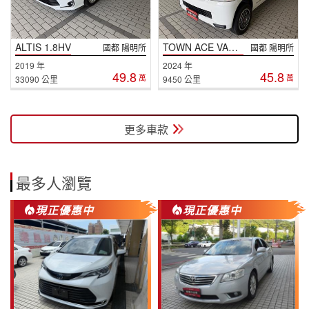
ALTIS 1.8HV
TOWN ACE VAN 5人
國都 陽明所
國都 陽明所
2019 年
2024 年
49.8
45.8
萬
萬
33090 公里
9450 公里
更多車款
最多人瀏覽
現正優惠中
現正優惠中