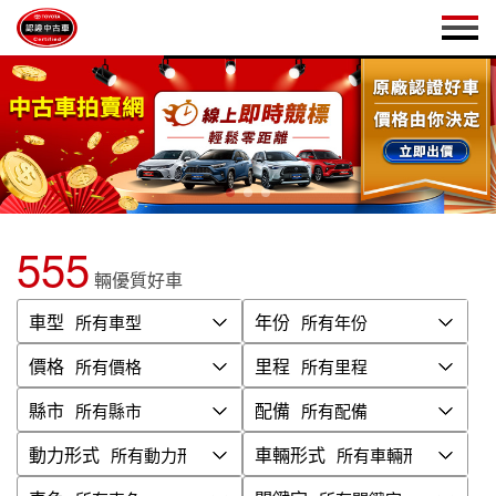
555
輛優質好車
車型
年份
價格
里程
縣市
配備
動力形式
車輛形式