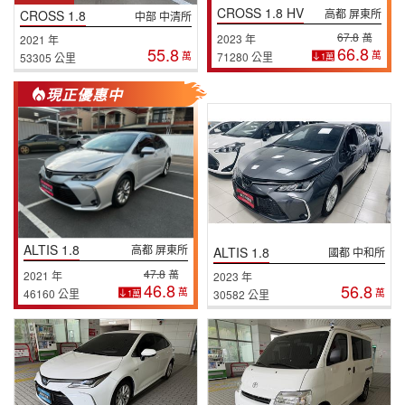
CROSS 1.8 HV
高都 屏東所
CROSS 1.8
中部 中清所
67.8
萬
2023 年
2021 年
66.8
55.8
萬
萬
71280 公里
1萬
53305 公里
現正優惠中
ALTIS 1.8
高都 屏東所
ALTIS 1.8
國都 中和所
47.8
萬
2021 年
2023 年
46.8
56.8
萬
46160 公里
萬
1萬
30582 公里