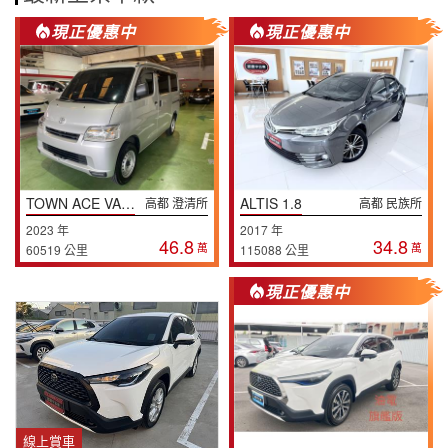
現正優惠中
現正優惠中
TOWN ACE VAN 5人
ALTIS 1.8
高都 澄清所
高都 民族所
2023 年
2017 年
46.8
34.8
萬
萬
60519 公里
115088 公里
現正優惠中
線上賞車