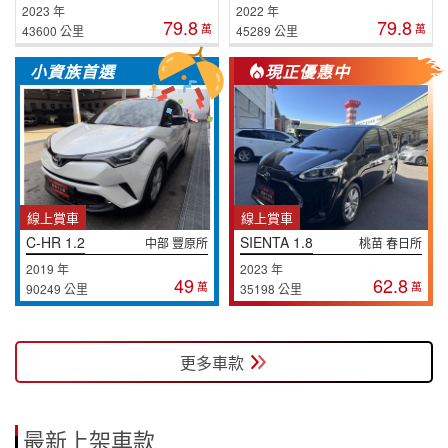
2023 年
2022 年
79.8
79.8
萬
萬
43600 公里
45289 公里
小資族首選
現正優惠中
線上賞車
線上賞車
C-HR 1.2
SIENTA 1.8
中部 豐原所
桃苗 春日所
2019 年
2023 年
49
62.8
萬
萬
90249 公里
35198 公里
更多車款
最新上架車款