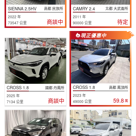
SIENNA 2.5HV
CAMRY 2.4
高都 民族所
北都 大武崙所
2022 年
2011 年
商談中
待定
73547 公里
90000 公里
現正優惠中
CROSS 1.8
CROSS 1.8
高都 鳳頂所
國都 丹鳳所
2023 年
2025 年
59.8
商談中
萬
49000 公里
7134 公里