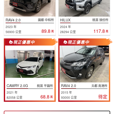
RAV4 2.0
HILUX
國都 中和所
桃苗 頭份所
2023 年
2024 年
89.8
117.8
萬
萬
56900 公里
28294 公里
現正優惠中
現正優惠中
CAMRY 2.0G
RAV4 2.0
桃苗 平鎮所
北都 南港所
2021 年
2015 年
68.8
待定
萬
82058 公里
93000 公里