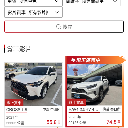
車色
關鍵字
影片賞車
搜尋
賞車影片
現正優惠中
線上賞車
線上賞車
RAV4 2.5HV 4WD
CROSS 1.8
桃苗 春日所
中部 中清所
2020 年
2021 年
74.8
55.8
萬
萬
99136 公里
53305 公里