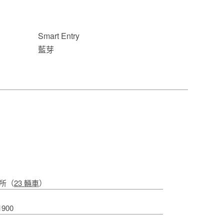
Smart Entry
藍芽
江所（
23 輛車
）
1900