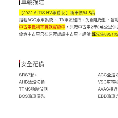
車輛描述
【2022 ALTIS HV尊爵版 】新車價84.5萬
搭載ACC跟車系統、LTA車道維持、免鑰匙啟動、盲
中古車低利率貸款實施中
，原廠中古車2年3萬公里保
優質中古車只在原廠認證中古車，請洽:
龔
先生092102
安全配備
SRS7顆+
ACC全速
AHB遠燈切換
VSC車輛
TPMS胎壓偵測
AVAS接
BOS煞車優先
EBD煞車