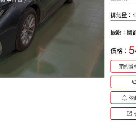
排氣量：180
據點：國都
5
價格：
預約賞
依