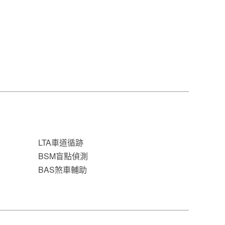
LTA車道循跡
BSM盲點偵測
BAS煞車輔助