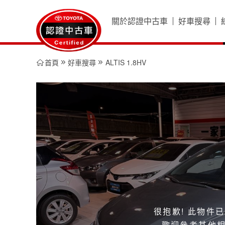
關於認證中古車
好車搜尋
Server
精選好車館
好車搜尋
Error
首頁
好車搜尋
ALTIS 1.8HV
404
賞車影片
新年式車輛
-
超值車輛
File
or
directory
not
found.
The
resource
you
are
looking
for
很抱歉! 此物件
might
歡迎參考其他