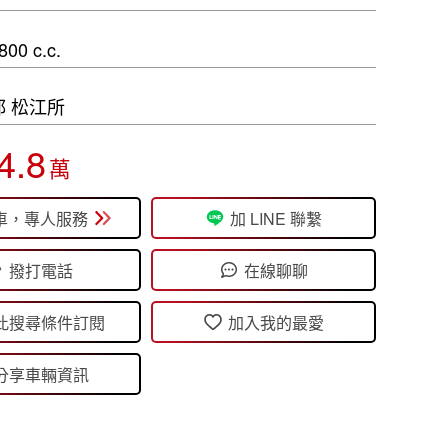
0 c.c.
 松江所
4.8
萬
車，專人服務
加 LINE 聯繫
撥打電話
在線聊聊
此搜尋條件訂閱
加入我的最愛
分享車輛資訊