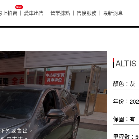
ᴺᴱᵂ!
線上拍賣
愛車出售
營業據點
售後服務
最新消息
好車搶先看
好車搶先看
ALTIS
顏色：灰
年份：202
保固：有
已下架或售出，
里程數：50
相似中古車。