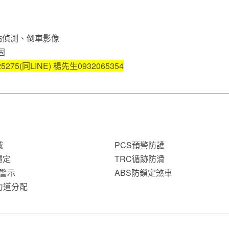
點偵測、倒車影像
固
5275(同LINE)
楊先生0932065354
域
PCS預警防護
穩定
TRC循跡防滑
近警示
ABS防鎖定煞車
力道分配