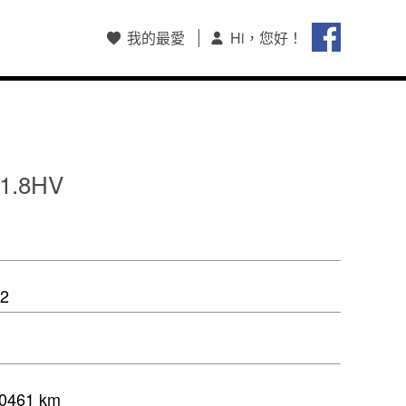
我的最愛
Hi，您好！
會員註冊/登入
和泰集團會員中心
購車和泰Pay支付
HOTAI購
 1.8HV
保留車查詢
2
461 km