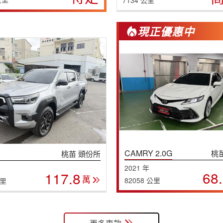
7134 公里
現正優惠中
CAMRY 2.0G
桃
桃苗 頭份所
2021 年
68
117.8
萬
82058 公里
公里