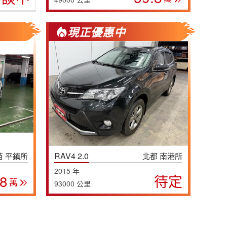
現正優惠中
RAV4 2.0
苗 平鎮所
北都 南港所
2015 年
.8
待定
萬
93000 公里