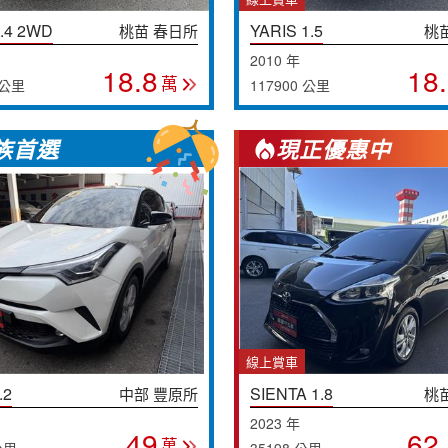
.4 2WD
YARIS 1.5
桃苗 春日所
桃
2010 年
18.8
18
萬
 公里
117900 公里
族首選
現正優惠中
線上賞車
.2
SIENTA 1.8
中部 豐原所
桃
2023 年
49
62
萬
公里
35198 公里