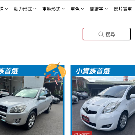
備
動力形式
車輛形式
車色
關鍵字
影片賞車
搜尋
族首選
小資族首選
線上賞車