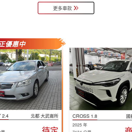
更多車款
正優惠中
 2.4
北都 大武崙所
CROSS 1.8
國
2025 年
待定
公里