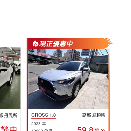
現正優惠中
CROSS 1.8
高都 鳳頂所
都 丹鳳所
2023 年
59.8
商談中
萬
49000 公里