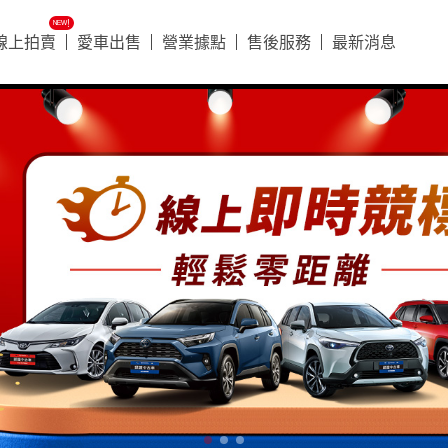
ᴺᴱᵂ!
線上拍賣
愛車出售
營業據點
售後服務
最新消息
好車搶先看
好車搶先看