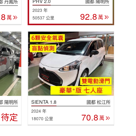
PHV 2.0
國都 陽明所
都 丹鳳所
2023 年
92.8
.8
萬
萬
50537 公里
SIENTA 1.8
都 陽明所
國都 松江所
2024 年
待定
70.8
萬
18070 公里