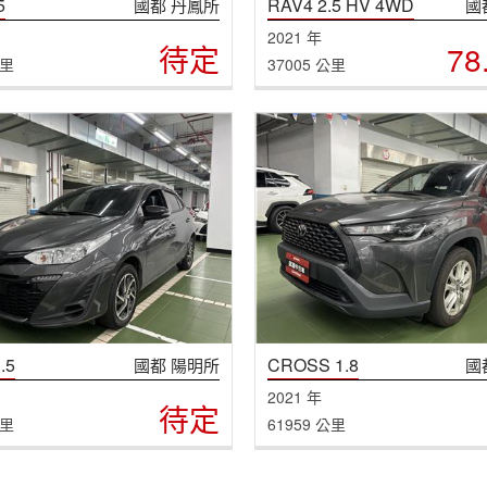
5
RAV4 2.5 HV 4WD
國都 丹鳳所
國
2021 年
待定
78
公里
37005 公里
.5
CROSS 1.8
國都 陽明所
國
2021 年
待定
公里
61959 公里