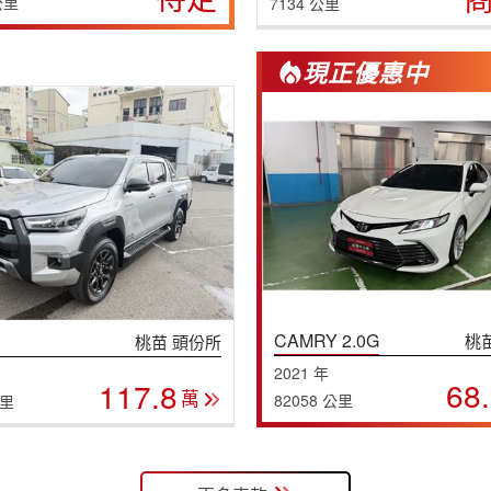
公里
7134 公里
現正優惠中
CAMRY 2.0G
桃
桃苗 頭份所
2021 年
68
117.8
萬
82058 公里
公里