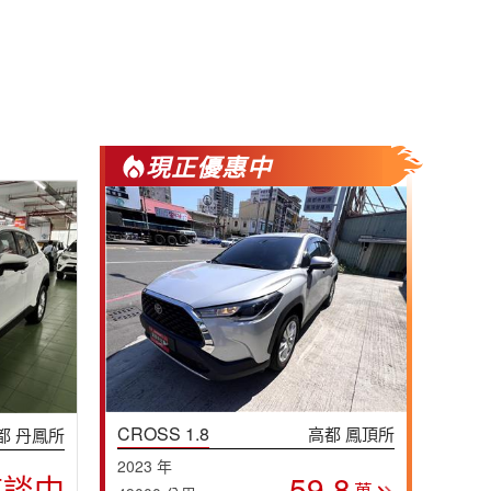
現正優惠中
CROSS 1.8
高都 鳳頂所
都 丹鳳所
2023 年
59.8
商談中