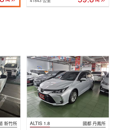
41843 公里
ALTIS 1.8
苗 新竹所
國都 丹鳳所