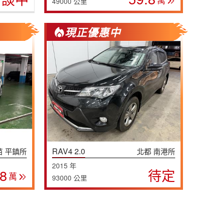
萬
49000 公里
現正優惠中
RAV4 2.0
苗 平鎮所
北都 南港所
2015 年
.8
待定
萬
93000 公里