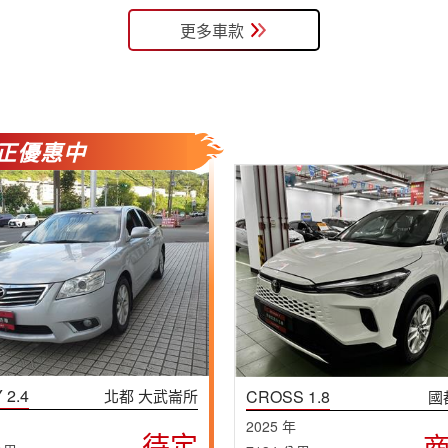
更多車款
正優惠中
 2.4
北都 大武崙所
CROSS 1.8
國
2025 年
待定