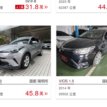
32.8
2023 年
萬
31.8
44
萬
1萬
公里
62387 公里
2
VIOS 1.5
國都 陽明所
國
2014 年
45.8
萬
公里
29502 公里