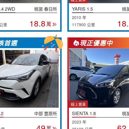
.4 2WD
YARIS 1.5
桃苗 春日所
桃
2010 年
18.8
18
萬
 公里
117900 公里
族首選
現正優惠中
線上賞車
.2
SIENTA 1.8
中部 豐原所
桃
2023 年
49
62
萬
公里
35198 公里