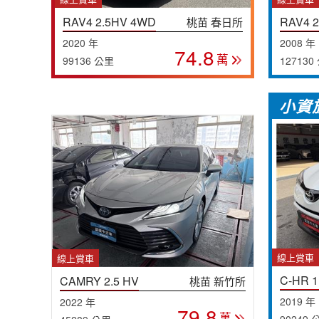
RAV4 2.5HV 4WD
RAV4 2
桃苗 春日所
2020 年
2008 年
74.8
萬
99136 公里
127130
小資
線上賞車
線上賞車
C-HR 1
CAMRY 2.5 HV
桃苗 新竹所
2019 年
2022 年
79.8
萬
90249 