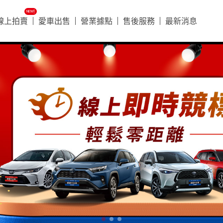
ᴺᴱᵂ!
線上拍賣
愛車出售
營業據點
售後服務
最新消息
好車搶先看
好車搶先看