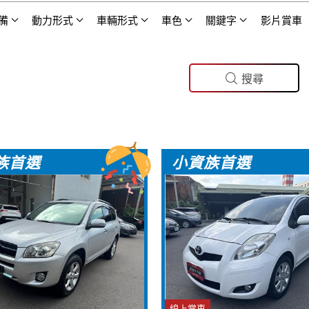
備
動力形式
車輛形式
車色
關鍵字
影片賞車
搜尋
族首選
小資族首選
線上賞車