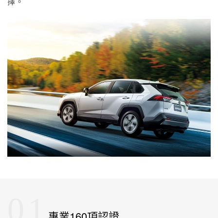
擇。
01
專業160項認證