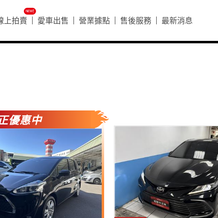
ᴺᴱᵂ!
線上拍賣
愛車出售
營業據點
售後服務
最新消息
好車搶先看
好車搶先看
正優惠中