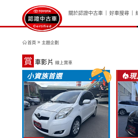
關於認證中古車
好車搜尋
精選好車館
好車搜尋
賞車影片
新年式車輛
首頁
主題企劃
超值車輛
賞
車影片
線上賞車
小資族首選
現