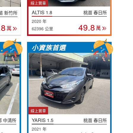
線上賞車
ALTIS 1.8
桃苗 春日所
苗 新竹所
2020 年
49.8
.8
萬
萬
62396 公里
小資族首選
線上賞車
YARIS 1.5
部 中清所
桃苗 春日所
2021 年