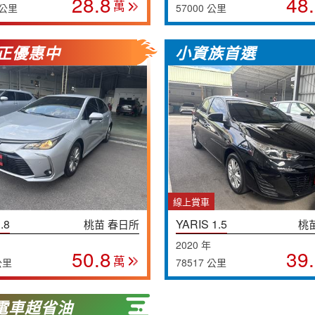
28.8
48
萬
 公里
57000 公里
正優惠中
小資族首選
線上賞車
.8
YARIS 1.5
桃苗 春日所
桃
2020 年
50.8
39
萬
公里
78517 公里
電車超省油