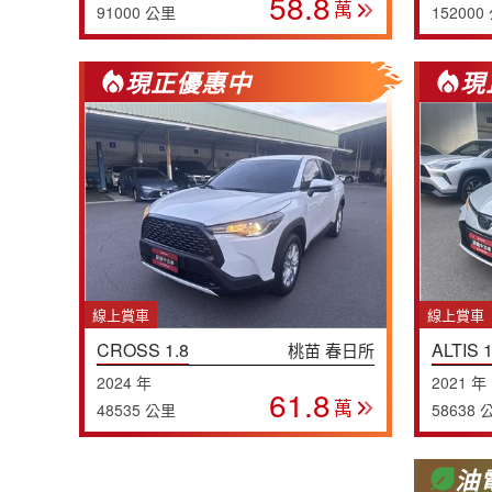
58.8
萬
91000 公里
152000
現正優惠中
現
線上賞車
線上賞車
CROSS 1.8
ALTIS 1
桃苗 春日所
2024 年
2021 年
61.8
萬
48535 公里
58638 
油