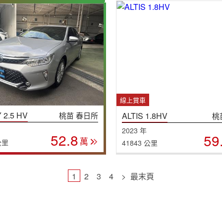
線上賞車
 2.5 HV
桃苗 春日所
ALTIS 1.8HV
桃
2023 年
52.8
59
萬
公里
41843 公里
1
2
3
4
>
最末頁