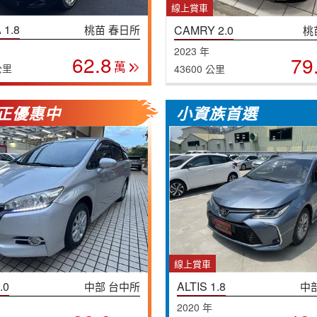
線上賞車
 1.8
桃苗 春日所
CAMRY 2.0
桃
2023 年
62.8
79
萬
公里
43600 公里
正優惠中
小資族首選
線上賞車
.0
ALTIS 1.8
中部 台中所
中
2020 年