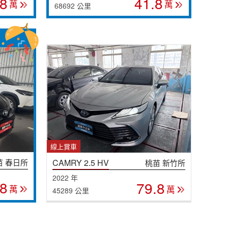
.8
41.8
萬
萬
68692 公里
線上賞車
苗 春日所
CAMRY 2.5 HV
桃苗 新竹所
2022 年
.8
79.8
萬
萬
45289 公里