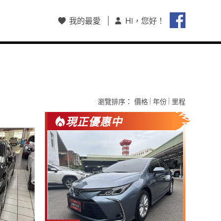
我的最愛
Hi，您好！
會員註冊/登入
和泰集團會員中心
購車和泰Pay支付
HOTAI購
瀏覽排序：
價格
年份
里程
保留車查詢
現正優惠中